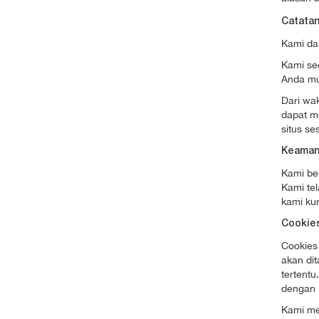
Catatan
Kami da
Kami sec
Anda mu
Dari wa
dapat m
situs se
Keaman
Kami be
Kami te
kami ku
Cookie
Cookies 
akan di
tertent
dengan 
Kami me