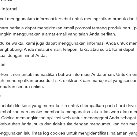
 Internal
pat menggunakan informasi tersebut untuk meningkatkan produk dan 
ara berkala dapat mengirimkan email promosi tentang produk baru, pe
ngkin menggunakan alamat email yang telah Anda berikan.
ktu ke waktu, kami juga dapat menggunakan informasi Anda untuk meng
enghubungi Anda melalui email, telepon, faks, atau surat. Kami dapa
suai dengan minat Anda.
an
rkomitmen untuk memastikan bahwa informasi Anda aman. Untuk men
lah menempatkan prosedur fisik, elektronik dan manajerial yang sesu
mpulkan secara online.
s
adalah file kecil yang meminta izin untuk ditempatkan pada hard drive 
tambahkan dan cookie membantu menganalisa lalu lintas web atau me
u. Cookie memungkinkan aplikasi web untuk menanggapi Anda sebagai i
kebutuhan Anda, suka dan tidak suka dengan mengumpulkan dan mengi
nggunakan lalu lintas log cookies untuk mengidentifikasi halaman y