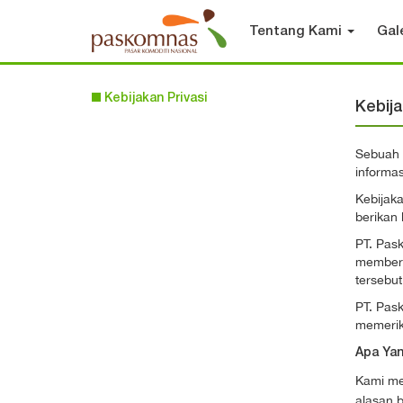
Tentang Kami
Gal
Kebijakan Privasi
Kebija
Sebuah 
informa
Kebijak
berikan
PT. Pas
memberik
tersebut
PT. Pas
memerik
Apa Ya
Kami me
alasan b